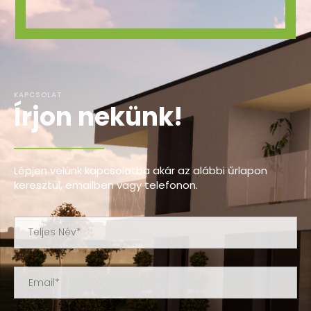
KAPCSOLAT
Írjon nekünk!
Lépjen velünk kapcsolatba akár az alábbi űrlapon
keresztül, emailben vagy telefonon.