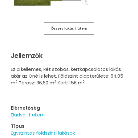
Összes lakás I. ütem
Jellemzők
Ez a kellemes, két szobás, kertkapcsolatos lakás
akár az Öné is lehet. Földszint alapterülete: 64,05
2
2
2
m
Terasz: 36,60 m
Kert: 156 m
Elérhetőség
Eladva
I. ütem
Típus
Egyszintes földszinti lakások