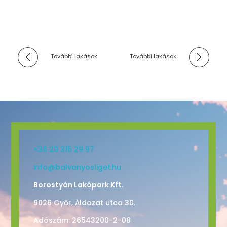
További lakások
További lakások
+36 20 315 29 97
info@balvanyosliget.hu
Borostyán Lakópark Kft.
9026 Győr, Áldozat utca 30.
Adószám: 26543200-2-08