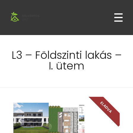
Bálványos Liget
Bálványos Liget Lakópark Győr Révfaluban
L3 – Földszinti lakás –
I. ütem
ELADVA