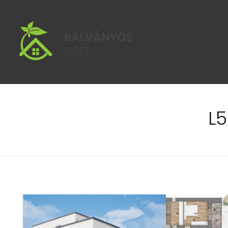
Bálványos Liget
Bálványos Liget Lakópark Győr Révfaluban
L5