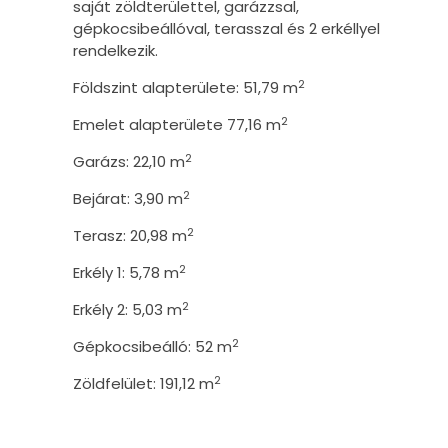
saját zöldterülettel, garázzsal,
gépkocsibeállóval, terasszal és 2 erkéllyel
rendelkezik.
2
Földszint alapterülete: 51,79 m
2
Emelet alapterülete 77,16 m
2
Garázs: 22,10 m
2
Bejárat: 3,90 m
2
Terasz: 20,98 m
2
Erkély 1: 5,78 m
2
Erkély 2: 5,03 m
2
Gépkocsibeálló: 52 m
2
Zöldfelület: 191,12 m