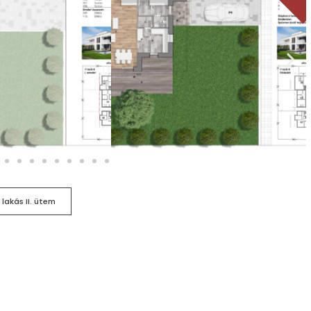
lakás II. ütem