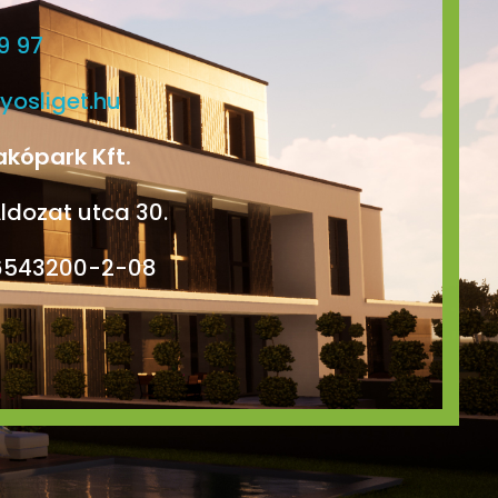
9 97
yosliget.hu
akópark Kft.
ldozat utca 30.
6543200-2-08