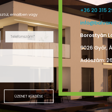
+36 20 315 2
sztül, emailben vagy
info@balvan
Borostyán L
9026 Győr, Á
Adószám: 2