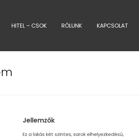
HITEL – CSOK
RÓLUNK
KAPCSOLAT
tem
Jellemzők
Ez a lakás két szintes, sarok elhelyezkedésű,