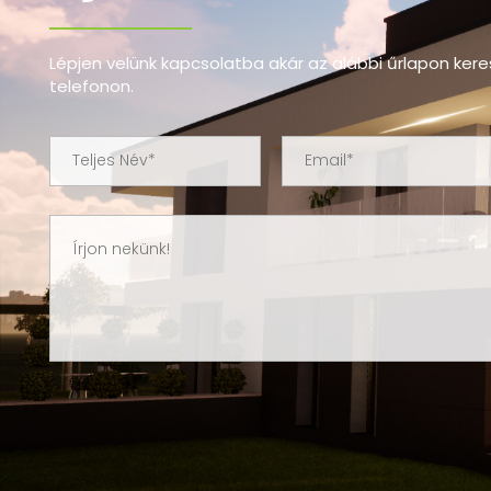
Lépjen velünk kapcsolatba akár az alábbi űrlapon kere
telefonon.