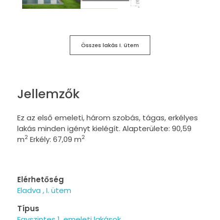
Összes lakás I. ütem
Jellemzők
Ez az első emeleti, három szobás, tágas, erkélyes
lakás minden igényt kielégít. Alapterülete: 90,59
2
2
m
Erkély: 67,09 m
Elérhetőség
Eladva
I. ütem
Típus
Egyszintes 1. emeleti lakások