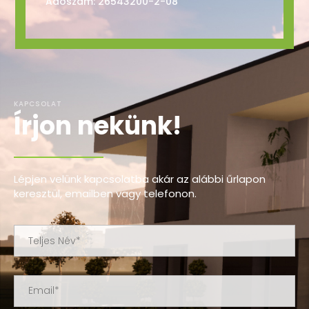
Adószám: 26543200-2-08
KAPCSOLAT
Írjon nekünk!
Lépjen velünk kapcsolatba akár az alábbi űrlapon
keresztül, emailben vagy telefonon.