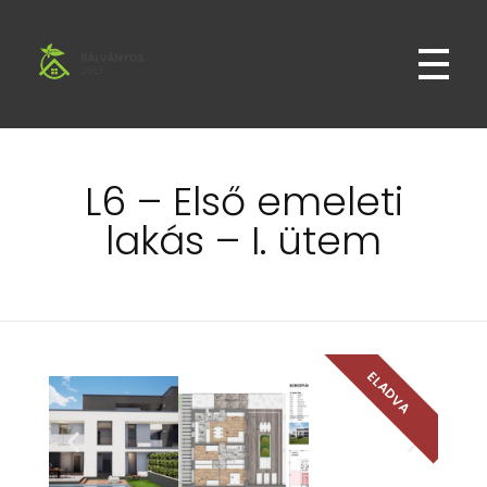
Bálványos Liget
Bálványos Liget Lakópark Győr Révfaluban
L6 – Első emeleti
lakás – I. ütem
ELADVA