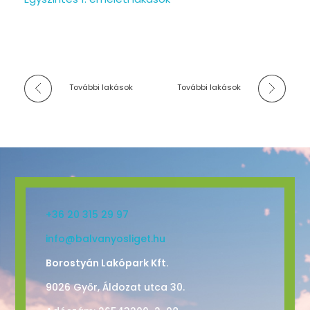
További lakások
További lakások
+36 20 315 29 97
info@balvanyosliget.hu
Borostyán Lakópark Kft.
9026 Győr, Áldozat utca 30.