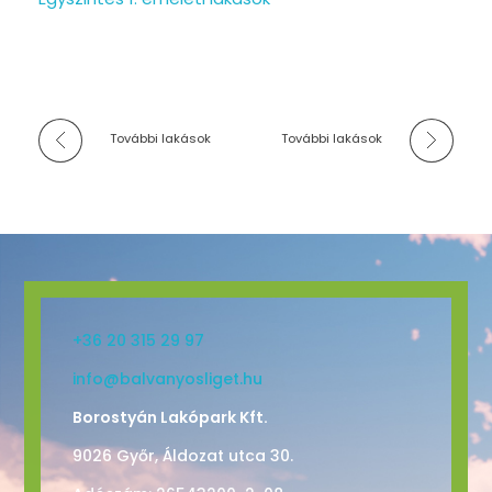
További lakások
További lakások
+36 20 315 29 97
info@balvanyosliget.hu
Borostyán Lakópark Kft.
9026 Győr, Áldozat utca 30.