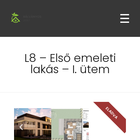
Bálványos Liget
Bálványos Liget Lakópark Győr Révfaluban
L8 – Első emeleti
lakás – I. ütem
ELADVA