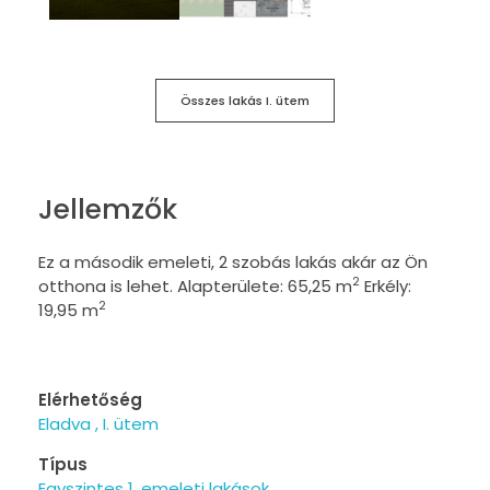
Összes lakás I. ütem
Jellemzők
Ez a második emeleti, 2 szobás lakás akár az Ön
2
otthona is lehet. Alapterülete: 65,25 m
Erkély:
2
19,95 m
Elérhetőség
Eladva
I. ütem
Típus
Egyszintes 1. emeleti lakások