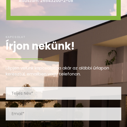
Adószám: 26543200-2-08
KAPCSOLAT
Írjon nekünk!
Lépjen velünk kapcsolatba akár az alábbi űrlapon
keresztül, emailben vagy telefonon.