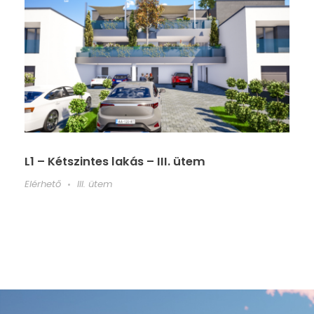
L1 – Kétszintes lakás – III. ütem
Elérhető
III. ütem