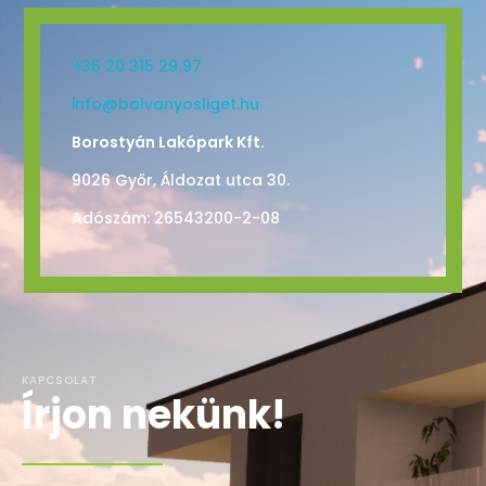
+36 20 315 29 97
info@balvanyosliget.hu
Borostyán Lakópark Kft.
9026 Győr, Áldozat utca 30.
Adószám: 26543200-2-08
KAPCSOLAT
Írjon nekünk!