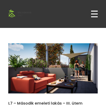
Bálványos Liget
Bálványos Liget Lakópark Győr Révfaluban
L7 – Második emeleti lakás – III. ütem