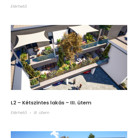
Elérhető
L2 – Kétszintes lakás – III. ütem
Elérhető
III. ütem