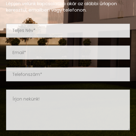
Lépjen velünk kapcsolatba akár az alábbi űrlapon
keresztül, emailben vagy telefonon.