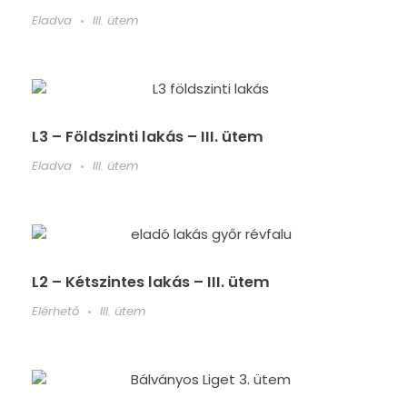
Eladva
III. ütem
L3 – Földszinti lakás – III. ütem
Eladva
III. ütem
L2 – Kétszintes lakás – III. ütem
Elérhető
III. ütem