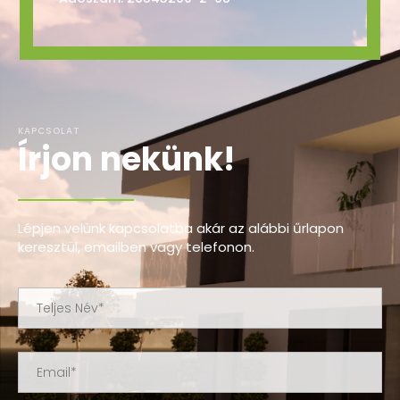
KAPCSOLAT
Írjon nekünk!
Lépjen velünk kapcsolatba akár az alábbi űrlapon
keresztül, emailben vagy telefonon.