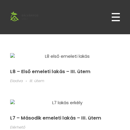
Bálványos Liget
Bálványos Liget Lakópark Győr Révfaluban
L8 – Első emeleti lakás – III. ütem
Eladva
III. ütem
L7 – Második emeleti lakás – III. ütem
Elérhető