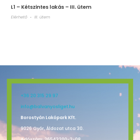
L1 – Kétszintes lakás – III. ütem
Elérhető
III. ütem
+36 20 315 29 97
info@balvanyosliget.hu
Borostyán Lakópark Kft.
9026 Győr, Áldozat utca 30.
Adószám: 26543200-2-08